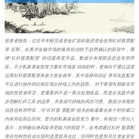
投资者报告：过去半年刚完成资金扩容的新进资金使用杠杆股票配
资 近期，在离岸金融市场的板块轮动快于趋势确认的阶段中，围
绕“杠杆股票配资” 的话题再度升温。数据分布尾部信息也有所呼
应，不少私募基金投资力量在市场波 动加剧时，更倾向于通过适度
运用杠杆股票配资来放大资金效率，其中选择恒信证 券等实盘配资
平台进行操作的比例呈现出持续上升的趋势。 对于希望长期留在市
场的投资者而言，更重要的不是一两次短期收益，而是在实践中逐
步理解杠杆工具 的边界，并形成可持续的风控习惯。 数据分布尾部
信息也有所呼应，与“杠杆股 票配资”相关的检索量在多个时间窗口
内保持在高位区间。受访的私募基金投资力 量中，有相当一部分人
表示，在明确自身风险承受能力的前提下，会考虑通过杠杆 股票配
资在结构性机会出现时适度提高仓位，但同时也更加关注资金安全