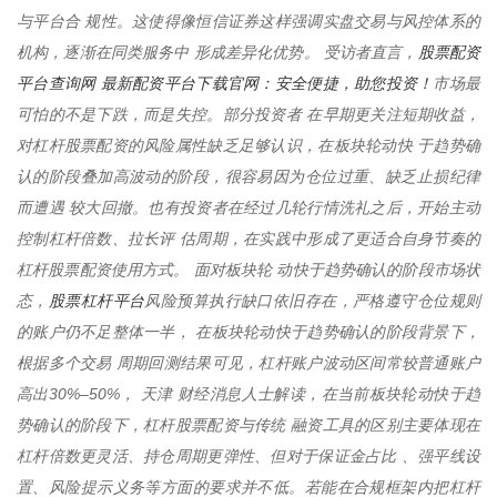
与平台合 规性。这使得像恒信证券这样强调实盘交易与风控体系的
股票配资
机构，逐渐在同类服务中 形成差异化优势。 受访者直言，
平台查询网 最新配资平台下载官网：安全便捷，助您投资！
市场最
可怕的不是下跌，而是失控。部分投资者 在早期更关注短期收益，
对杠杆股票配资的风险属性缺乏足够认识，在板块轮动快 于趋势确
认的阶段叠加高波动的阶段，很容易因为仓位过重、缺乏止损纪律
而遭遇 较大回撤。也有投资者在经过几轮行情洗礼之后，开始主动
控制杠杆倍数、拉长评 估周期，在实践中形成了更适合自身节奏的
杠杆股票配资使用方式。 面对板块轮 动快于趋势确认的阶段市场状
股票杠杆平台
态，
风险预算执行缺口依旧存在，严格遵守仓位规则
的账户仍不足整体一半， 在板块轮动快于趋势确认的阶段背景下，
根据多个交易 周期回测结果可见，杠杆账户波动区间常较普通账户
高出30%–50%， 天津 财经消息人士解读，在当前板块轮动快于趋
势确认的阶段下，杠杆股票配资与传统 融资工具的区别主要体现在
杠杆倍数更灵活、持仓周期更弹性、但对于保证金占比 、强平线设
置、风险提示义务等方面的要求并不低。若能在合规框架内把杠杆