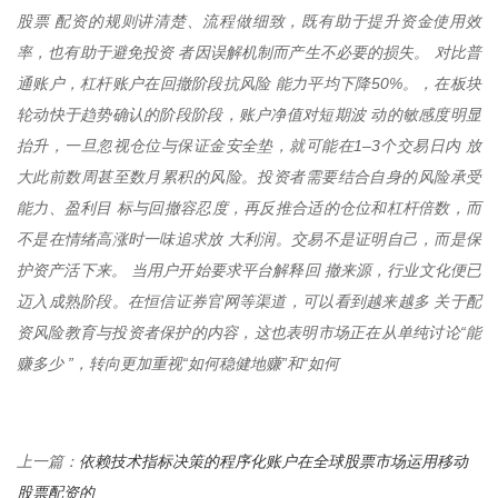
股票 配资的规则讲清楚、流程做细致，既有助于提升资金使用效
率，也有助于避免投资 者因误解机制而产生不必要的损失。 对比普
通账户，杠杆账户在回撤阶段抗风险 能力平均下降50%。，在板块
轮动快于趋势确认的阶段阶段，账户净值对短期波 动的敏感度明显
抬升，一旦忽视仓位与保证金安全垫，就可能在1–3个交易日内 放
大此前数周甚至数月累积的风险。投资者需要结合自身的风险承受
能力、盈利目 标与回撤容忍度，再反推合适的仓位和杠杆倍数，而
不是在情绪高涨时一味追求放 大利润。交易不是证明自己，而是保
护资产活下来。 当用户开始要求平台解释回 撤来源，行业文化便已
迈入成熟阶段。在恒信证券官网等渠道，可以看到越来越多 关于配
资风险教育与投资者保护的内容，这也表明市场正在从单纯讨论“能
赚多少 ”，转向更加重视“如何稳健地赚”和“如何
依赖技术指标决策的程序化账户在全球股票市场运用移动
上一篇：
股票配资的