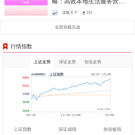
略：高效本地生活服务营销
增长指南
谋略天下
151
全部加载完成
行情指数
上证走势
深证走势
创业走势
上证指数
深证成指
创业板指