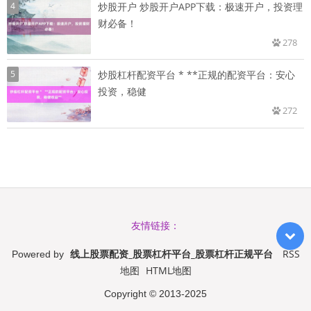
4
炒股开户 炒股开户APP下载：极速开户，投资理
财必备！
278
5
炒股杠杆配资平台 * **正规的配资平台：安心
投资，稳健
272
友情链接：
线上股票配资_股票杠杆平台_股票杠杆正规平台
RSS
Powered by
地图
HTML地图
Copyright
© 2013-2025