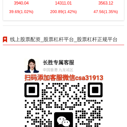
3940.04
14311.01
3563.12
39.69
(1.02%)
200.89
(1.42%)
47.56
(1.35%)
线上股票配资_股票杠杆平台_股票杠杆正规平台