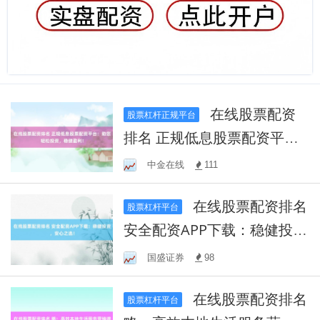
在线股票配资
股票杠杆正规平台
排名 正规低息股票配资平
台：助您轻松投资，稳健盈
中金在线
111
利！
在线股票配资排名
股票杠杆平台
安全配资APP下载：稳健投
资，安心之选！
国盛证券
98
在线股票配资排名
股票杠杆平台