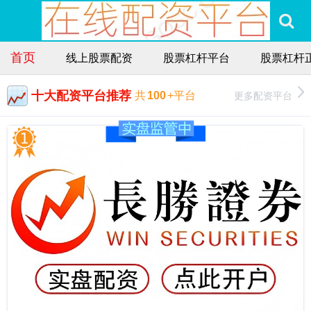
首页
线上股票配资
股票杠杆平台
股票杠杆
十大配资平台推荐
更多配资平台
共
100
+平台