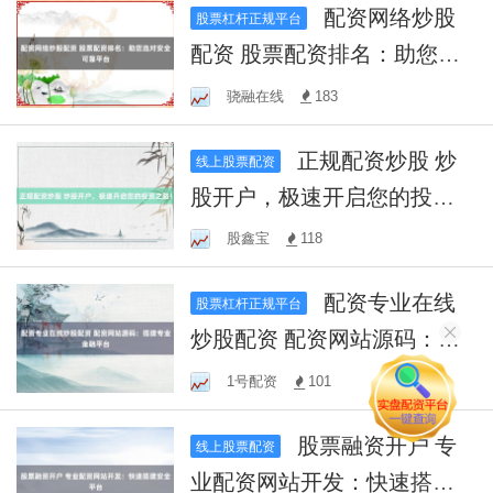
配资网络炒股
股票杠杆正规平台
配资 股票配资排名：助您选
对安全可靠平台
骁融在线
183
正规配资炒股 炒
线上股票配资
股开户，极速开启您的投资
之路！
股鑫宝
118
配资专业在线
股票杠杆正规平台
炒股配资 配资网站源码：搭
建专业金融平台
1号配资
101
股票融资开户 专
线上股票配资
业配资网站开发：快速搭建