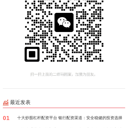
最近发表
01
十大炒股杠杆配资平台 银行配资渠道：安全稳健的投资选择