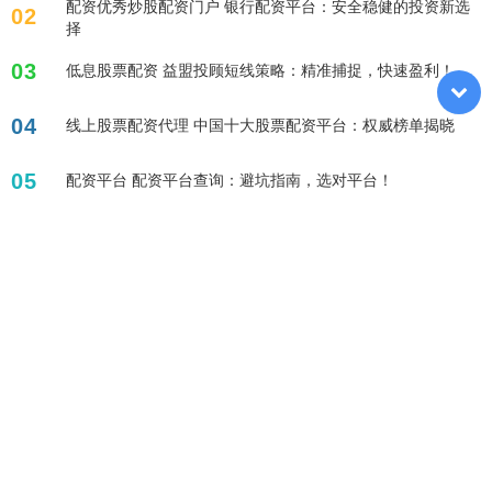
配资优秀炒股配资门户 银行配资平台：安全稳健的投资新选
02
择
03
低息股票配资 益盟投顾短线策略：精准捕捉，快速盈利！
04
线上股票配资代理 中国十大股票配资平台：权威榜单揭晓
05
配资平台 配资平台查询：避坑指南，选对平台！
标签列表
股票网络交易平台
网络炒股杠杆平台
安全配资
配资网站
股票配资代理
线上股票配资门户
股票配资app
正规的股票杠杆平台