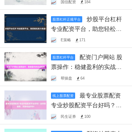
平台！
国信配资
184
炒股平台杠杆
股票杠杆正规平台
专业配资平台，助您轻松放
大收益！
E策略
171
配资门户网站 股
股票杠杆平台
票操作：稳健盈利的实战指
南
帮操盘
64
最专业股票配资
线上股票配资
专业炒股配资平台好吗？选
择需谨慎，风险收益并存！
民生证券
100