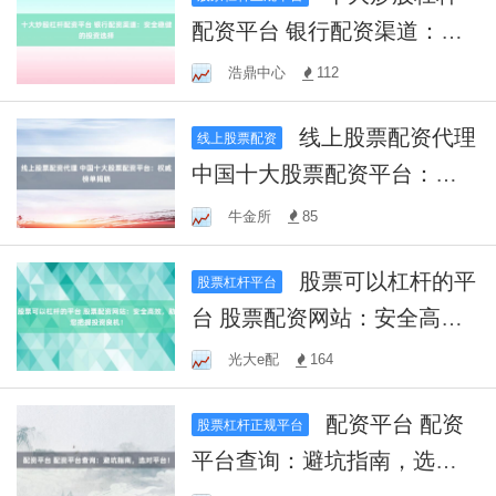
配资平台 银行配资渠道：安
全稳健的投资选择
浩鼎中心
112
线上股票配资代理
线上股票配资
中国十大股票配资平台：权
威榜单揭晓
牛金所
85
股票可以杠杆的平
股票杠杆平台
台 股票配资网站：安全高
效，助您把握投资良机！
光大e配
164
配资平台 配资
股票杠杆正规平台
平台查询：避坑指南，选对