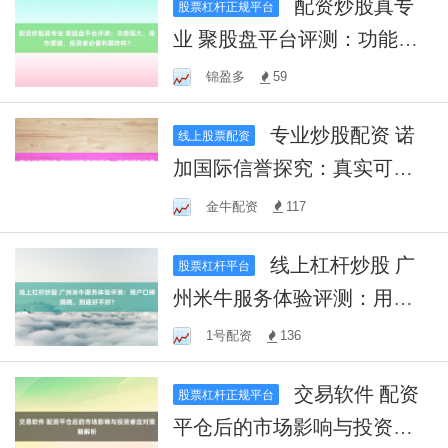
配资炒股真专
股票杠杆正规平台
业 聚股盘平台评测：功能强
大、操作便捷，投资者必备
锦盈多
59
利器咋样？
专业炒股配资 诺
线上股票配资
加国际信誉探究：真实可靠
还是存疑？一文带你揭秘！
金牛配资
117
线上杠杆炒股 广
股票杠杆平台
州米牛服务体验评测：用户
口碑揭晓，到底好不好？
1号配资
136
交易软件 配资
股票杠杆正规平台
平仓后的市场影响与投资者