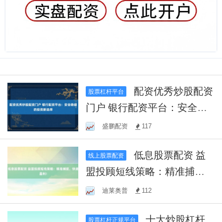
配资优秀炒股配资
股票杠杆平台
门户 银行配资平台：安全稳
健的投资新选择
盛鹏配资
117
低息股票配资 益
线上股票配资
盟投顾短线策略：精准捕
捉，快速盈利！
迪莱奥普
112
十大炒股杠杆
股票杠杆正规平台