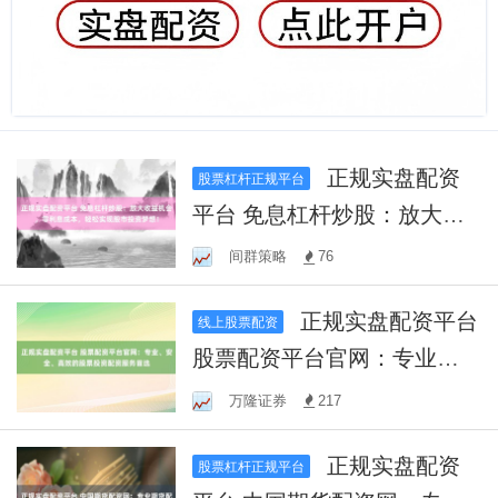
正规实盘配资
股票杠杆正规平台
平台 免息杠杆炒股：放大收
益机会，零利息成本，轻松
间群策略
76
实现股市投资梦想！
正规实盘配资平台
线上股票配资
股票配资平台官网：专业、
安全、高效的股票投资配资
万隆证券
217
服务首选
正规实盘配资
股票杠杆正规平台