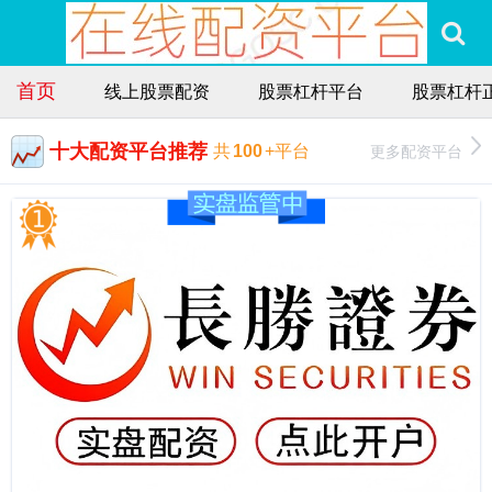
首页
线上股票配资
股票杠杆平台
股票杠杆
十大配资平台推荐
更多配资平台
共
100
+平台