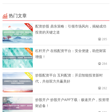
热门文章
配资炒股 鼎东策略：引领市场风向，揭秘成功
投资的关键之道
285
杠杆开户 在线配资平台：安全便捷，助您财富
增值！
284
炒股配资平台 互利配资：开启智能投资新时
代，共创双方共赢美好
282
4
炒股开户 炒股开户APP下载：极速开户，投资理
财必备！