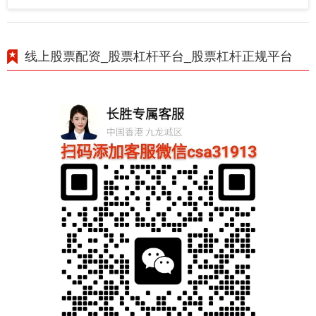
线上股票配资_股票杠杆平台_股票杠杆正规平台