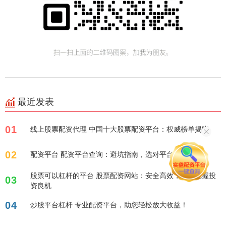
最近发表
01
线上股票配资代理 中国十大股票配资平台：权威榜单揭晓
02
配资平台 配资平台查询：避坑指南，选对平台！
股票可以杠杆的平台 股票配资网站：安全高效，助您把握投
03
资良机
04
炒股平台杠杆 专业配资平台，助您轻松放大收益！