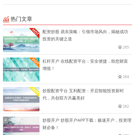
热门文章
配资炒股 鼎东策略：引领市场风向，揭秘成功
投资的关键之道
285
杠杆开户 在线配资平台：安全便捷，助您财富
增值！
284
炒股配资平台 互利配资：开启智能投资新时
代，共创双方共赢美好
282
4
炒股开户 炒股开户APP下载：极速开户，投资理
财必备！