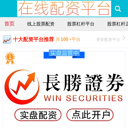
首页
线上股票配资
股票杠杆平台
股票杠杆
十大配资平台推荐
更多配资平台
共
100
+平台