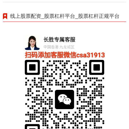
线上股票配资_股票杠杆平台_股票杠杆正规平台