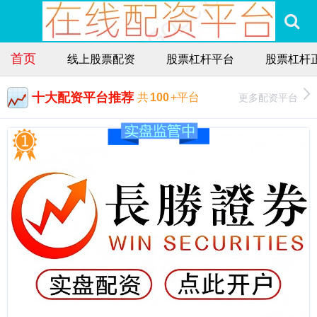
首页
线上股票配资
股票杠杆平台
股票杠杆
十大配资平台推荐
更多配资平台
共
100
+平台