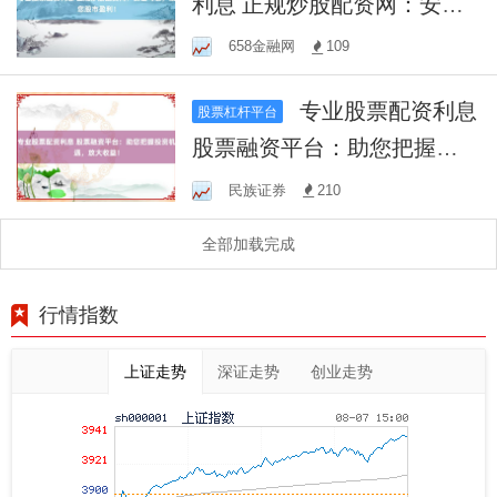
利息 正规炒股配资网：安全
可靠，助您股市盈利！
658金融网
109
专业股票配资利息
股票杠杆平台
股票融资平台：助您把握投
资机遇，放大收益！
民族证券
210
全部加载完成
行情指数
上证走势
深证走势
创业走势