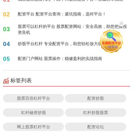
02
配资平台 配资平台查询：避坑指南，选对平台！
股票可以杠杆的平台 股票配资网站：安全高效，助您把握投
03
资良机
04
炒股平台杠杆 专业配资平台，助您轻松放大收益！
05
配资门户网站 股票操作：稳健盈利的实战指南
标签列表
股票百倍杠杆平台
配资炒股
杠杆融资炒股
杠杆炒股股票
网上股票杠杆平台
配资论坛