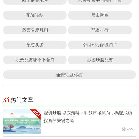
网上股票配资
股票配资平台哪个可靠
配资论坛
股市融资
股票交易规则
配资排行
配资头条
全国炒股配资门户
股票配资哪个平台好
炒股炒股配资
全部话题标签
热门文章
配资炒股 鼎东策略：引领市场风向，揭秘成功
投资的关键之道
285