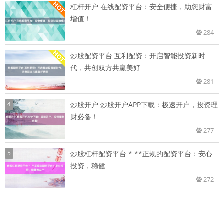
杠杆开户 在线配资平台：安全便捷，助您财富
增值！
284
炒股配资平台 互利配资：开启智能投资新时
代，共创双方共赢美好
281
4
炒股开户 炒股开户APP下载：极速开户，投资理
财必备！
277
5
炒股杠杆配资平台 * **正规的配资平台：安心
投资，稳健
272