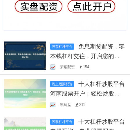
免息期货配资，零
股票杠杆平台
本钱杠杆交往，开启您的钞
票增长之路！
荣耀配资
154
十大杠杆炒股平台
线上股票配资
河南股票开户：轻松炒股，
财富增值！
黑马盘
211
十大杠杆炒股平台
股票杠杆平台