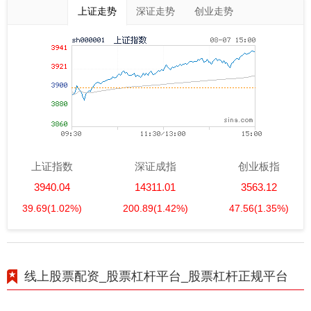
上证走势
深证走势
创业走势
上证指数
深证成指
创业板指
3940.04
14311.01
3563.12
39.69
(1.02%)
200.89
(1.42%)
47.56
(1.35%)
线上股票配资_股票杠杆平台_股票杠杆正规平台