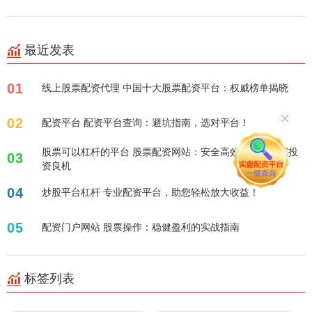
最近发表
01
线上股票配资代理 中国十大股票配资平台：权威榜单揭晓
02
配资平台 配资平台查询：避坑指南，选对平台！
股票可以杠杆的平台 股票配资网站：安全高效，助您把握投
03
资良机
04
炒股平台杠杆 专业配资平台，助您轻松放大收益！
05
配资门户网站 股票操作：稳健盈利的实战指南
标签列表