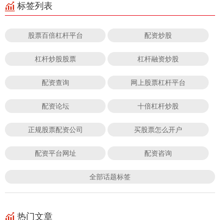
标签列表
股票百倍杠杆平台
配资炒股
杠杆炒股股票
杠杆融资炒股
配资查询
网上股票杠杆平台
配资论坛
十倍杠杆炒股
正规股票配资公司
买股票怎么开户
配资平台网址
配资咨询
全部话题标签
热门文章