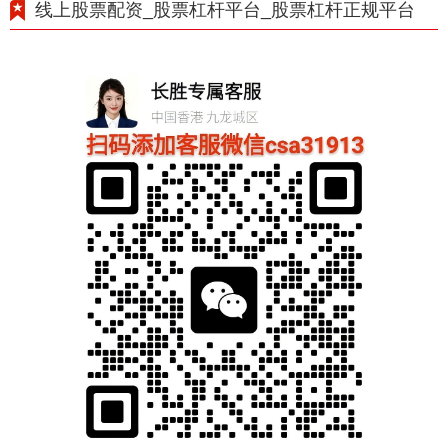
线上股票配资_股票杠杆平台_股票杠杆正规平台