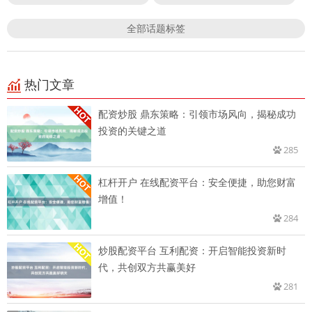
全部话题标签
热门文章
配资炒股 鼎东策略：引领市场风向，揭秘成功
投资的关键之道
285
杠杆开户 在线配资平台：安全便捷，助您财富
增值！
284
炒股配资平台 互利配资：开启智能投资新时
代，共创双方共赢美好
281