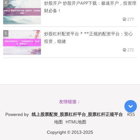
4
炒股开户 炒股开户APP下载：极速开户，投资理
财必备！
277
5
炒股杠杆配资平台 * **正规的配资平台：安心
投资，稳健
272
友情链接：
线上股票配资_股票杠杆平台_股票杠杆正规平台
RSS
Powered by
地图
HTML地图
Copyright
© 2013-2025