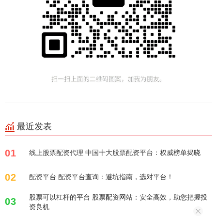
最近发表
01
线上股票配资代理 中国十大股票配资平台：权威榜单揭晓
02
配资平台 配资平台查询：避坑指南，选对平台！
股票可以杠杆的平台 股票配资网站：安全高效，助您把握投
03
资良机