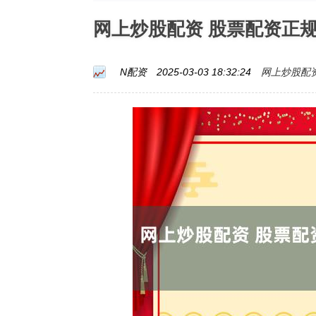
网上炒股配资 股票配资正
网上炒股配
N配资
2025-03-03 18:32:24