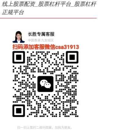
线上股票配资_股票杠杆平台_股票杠杆
正规平台