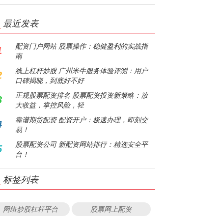
最近发表
配资门户网站 股票操作：稳健盈利的实战指
1
南
线上杠杆炒股 广州米牛服务体验评测：用户
2
口碑揭晓，到底好不好
正规股票配资排名 股票配资投资新策略：放
3
大收益，掌控风险，轻
靠谱期货配资 配资开户：极速办理，即刻交
4
易！
股票配资公司 新配资网站排行：精选安全平
5
台！
标签列表
网络炒股杠杆平台
股票网上配资