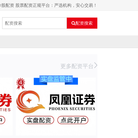
炒股配资 股票配资正规平台：严选机构，安心交易！
配资搜索
更多配资平台