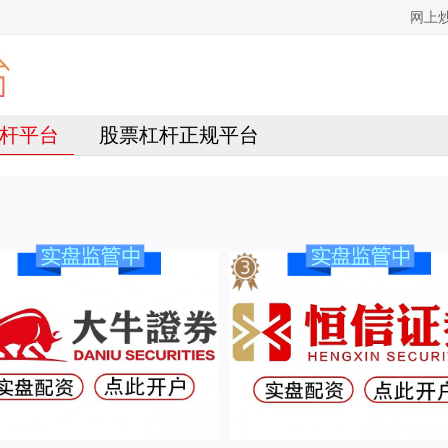
网上
杆平台
股票杠杆正规平台