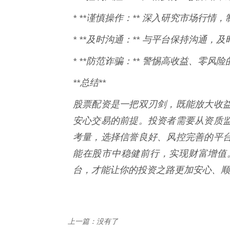
* **谨慎操作：** 深入研究市场行
* **及时沟通：** 与平台保持沟通
* **防范诈骗：** 警惕高收益、零
**总结**
股票配资是一把双刃剑，既能放大收
安心交易的前提。投资者需要从资质
考量，选择信誉良好、风控完善的平
能在股市中稳健前行，实现财富增值
台，才能让你的投资之路更加安心、顺
上一篇：没有了