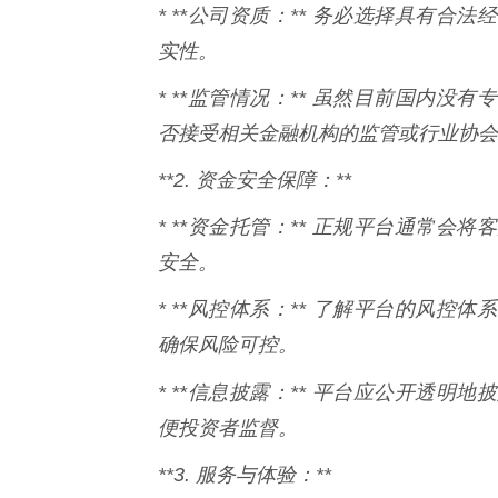
* **公司资质：** 务必选择具有
实性。
* **监管情况：** 虽然目前国内
否接受相关金融机构的监管或行业协会
**2. 资金安全保障：**
* **资金托管：** 正规平台通常
安全。
* **风控体系：** 了解平台的风
确保风险可控。
* **信息披露：** 平台应公开透
便投资者监督。
**3. 服务与体验：**