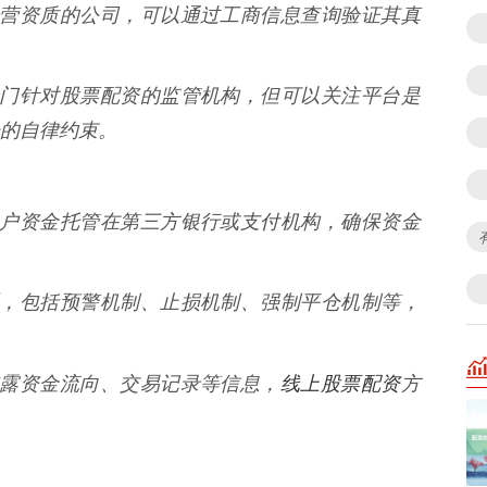
合法经营资质的公司，可以通过工商信息查询验证其真
没有专门针对股票配资的监管机构，但可以关注平台是
的自律约束。
会将客户资金托管在第三方银行或支付机构，确保资金
控体系，包括预警机制、止损机制、强制平仓机制等，
线上股票配资
明地披露资金流向、交易记录等信息，
方