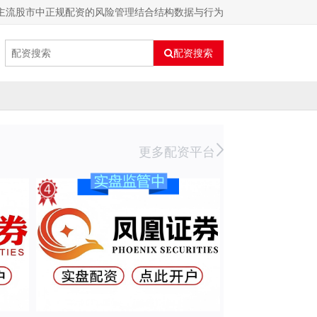
主流股市中正规配资的风险管理结合结构数据与行为
配资搜索
更多配资平台