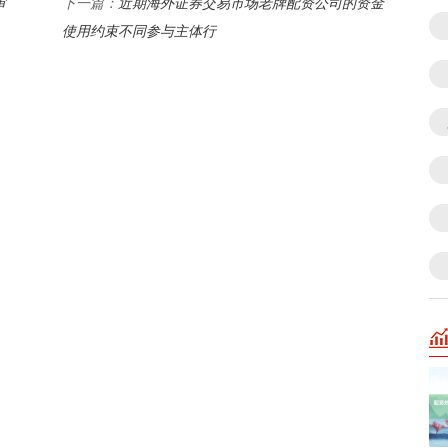
审
近期海外证券交易市场老牌配资公司的资金
下一篇：
使用约束不同参与主体行