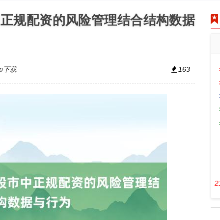
中正规配资的风险管理结合结构数据
p下载
163
2