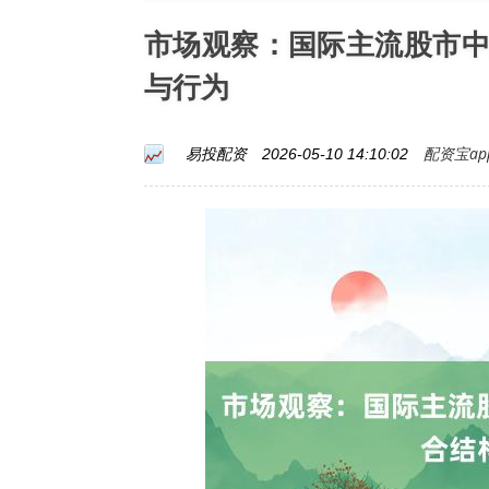
市场观察：国际主流股市
与行为
配资宝ap
易投配资
2026-05-10 14:10:02