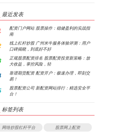
最近发表
配资门户网站 股票操作：稳健盈利的实战指
1
南
线上杠杆炒股 广州米牛服务体验评测：用户
2
口碑揭晓，到底好不好
正规股票配资排名 股票配资投资新策略：放
3
大收益，掌控风险，轻
靠谱期货配资 配资开户：极速办理，即刻交
4
易！
股票配资公司 新配资网站排行：精选安全平
5
台！
标签列表
网络炒股杠杆平台
股票网上配资