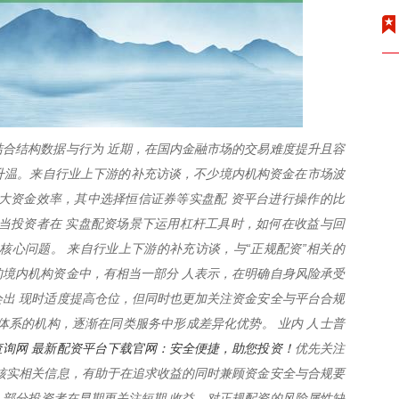
合结构数据与行为 近期，在国内金融市场的交易难度提升且容
度升温。来自行业上下游的补充访谈，不少境内机构资金在市场波
大资金效率，其中选择恒信证券等实盘配 资平台进行操作的比
当投资者在 实盘配资场景下运用杠杆工具时，如何在收益与回
核心问题。 来自行业上下游的补充访谈，与“正规配资”相关的
境内机构资金中，有相当一部分 人表示，在明确自身风险承受
出 现时适度提高仓位，但同时也更加关注资金安全与平台合规
体系的机构，逐渐在同类服务中形成差异化优势。 业内 人士普
查询网 最新配资平台下载官网：安全便捷，助您投资！
优先关注
核实相关信息，有助于在追求收益的同时兼顾资金安全与合规要
论。部分投资者在早期更关注短期 收益，对正规配资的风险属性缺