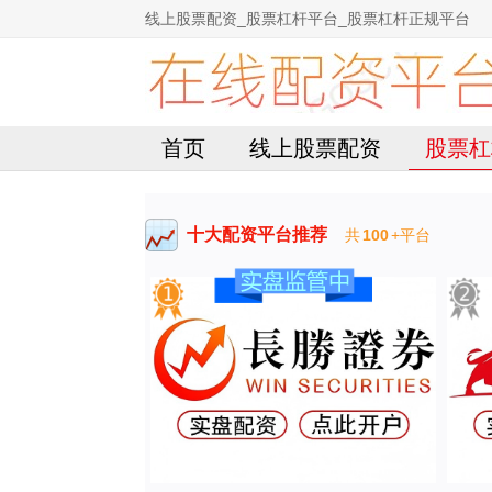
线上股票配资_股票杠杆平台_股票杠杆正规平台
首页
线上股票配资
股票杠
十大配资平台推荐
共
100
+平台