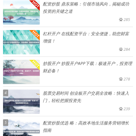
配资炒股 鼎东策略：引领市场风向，揭秘成功
投资的关键之道
285
杠杆开户 在线配资平台：安全便捷，助您财富
增值！
284
炒股开户 炒股开户APP下载：极速开户，投资理
财必备！
278
4
股票交易时间 创业板开户交易全攻略：快速入
门，轻松把握投资先
239
5
配资炒股优选 略：高效本地生活服务营销增长
指南