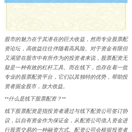
股市的魅力在于其潜在的巨大收益，然而专业股票配
资论坛，高收益往往伴随着高风险。对于资金有限但
又渴望在股市中有所作为的投资者来说，股票配资无
疑是一种有效的杠杆工具。而在线下，也存在着一批
专业的股票配资平台，它们以其独特的优势，帮助投
资者掘金股市，放大收益。
**什么是线下股票配资？**
线下股票配资是指投资者通过与线下配资公司签订协
议，以自有资金作为保证金，从配资公司借入资金进
行股票交易的一种融资方式。配资公司会根据投资者