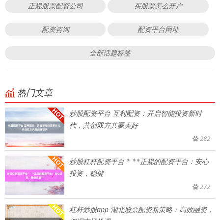
正规股票配资公司
买股票怎么开户
配资咨询
配资平台网址
全部话题标签
热门文章
炒股配资平台 互利配资：开启智能投资新时
代，共创双方共赢美好
282
炒股杠杆配资平台 * **正规的配资平台：安心
投资，稳健
272
杠杆炒股app 湖北股票配资新策略：高效融资，