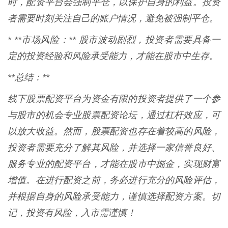
时，配资平台会强制平仓，以保护自身的利益。投资
者需要时刻关注自己的账户情况，避免被强制平仓。
* **市场风险：** 股市波动剧烈，投资者需要具备一
定的投资经验和风险承受能力，才能在股市中生存。
**总结：**
线下股票配资平台为资金有限的投资者提供了一个参
与股市的机会专业股票配资论坛，通过杠杆效应，可
以放大收益。然而，股票配资也存在着较高的风险，
投资者需要充分了解其风险，并选择一家信誉良好、
服务专业的配资平台，才能在股市中掘金，实现财富
增值。在进行配资之前，务必进行充分的风险评估，
并根据自身的风险承受能力，谨慎选择配资方案。切
记，投资有风险，入市需谨慎！