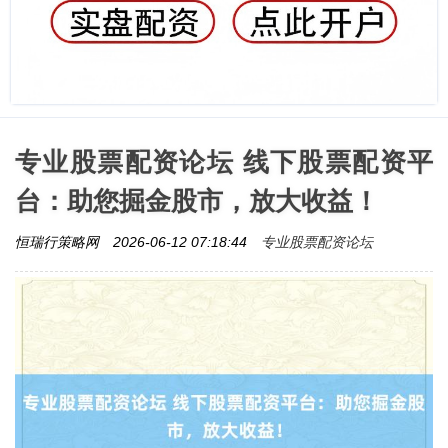
专业股票配资论坛 线下股票配资平
台：助您掘金股市，放大收益！
专业股票配资论坛
恒瑞行策略网
2026-06-12 07:18:44