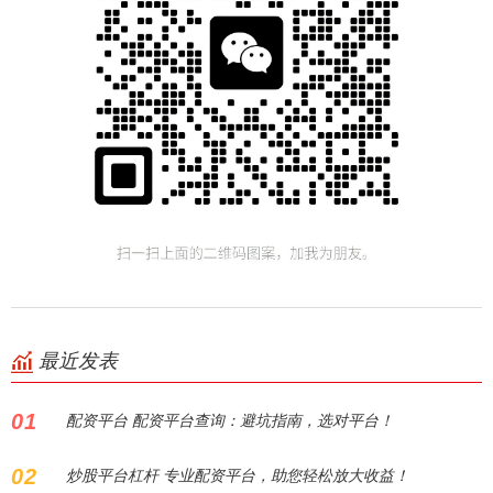
最近发表
01
配资平台 配资平台查询：避坑指南，选对平台！
02
炒股平台杠杆 专业配资平台，助您轻松放大收益！