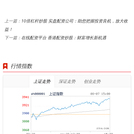
10倍杠杆炒股 实盘配资公司：助您把握投资良机，放大收
上一篇：
益！
在线配资平台 香港配资炒股：财富增长新机遇
下一篇：
行情指数
上证走势
深证走势
创业走势